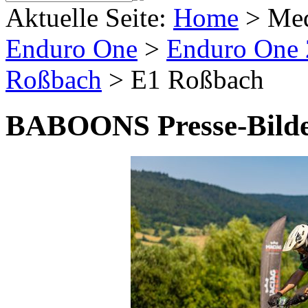
Aktuelle Seite:
Home
>
Me
Enduro One
>
Enduro One
Roßbach
>
E1 Roßbach
BABOONS Presse-Bild