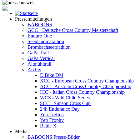
Pressemitteilungen
BABOONS
GCC - Deutsche Cross Country Meisterschaft
Enduro One
Seenlandmarathon
Brombachseetriathlon
GaPa Trail
GaPa Vertical
Altmühltrail
Archiv
E-Bike DM
XCC - European Cross Country Championship
ACC - Austrian Cross Country Championship
ICC - Italian Cross Country Championship
WCS - Wild Child Series
SCC - Simson Cross Cup
24h Endurance Day
Yeti-Treffen
Yeti-Trophy
Battle X
Media
BABOONS Presse-Bilder