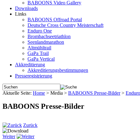
BABOONS Video Gallery
Downloads
Links
BABOONS Offroad Portal
Deutsche Cross Country Meisterschaft
Enduro One
Brombachseetriathlon
Seenlandmarathon
Altmühltrail
GaPa Trail
GaPa Vertical
Akkreditierung
Akkreditierungsbestimmungen
Presseregistrierung
Aktuelle Seite:
Home
>
Media
>
BABOONS Presse-Bilder
>
Endur
BABOONS Presse-Bilder
Zurück
Weiter