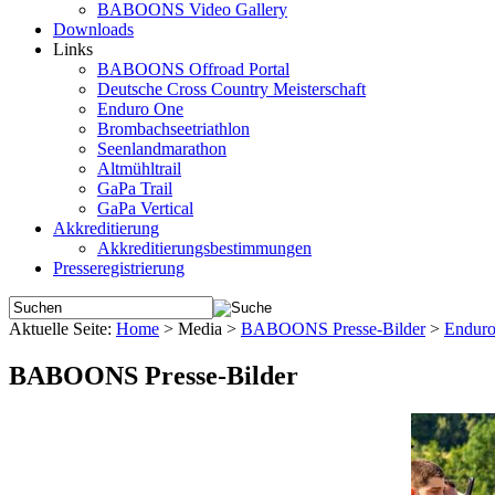
BABOONS Video Gallery
Downloads
Links
BABOONS Offroad Portal
Deutsche Cross Country Meisterschaft
Enduro One
Brombachseetriathlon
Seenlandmarathon
Altmühltrail
GaPa Trail
GaPa Vertical
Akkreditierung
Akkreditierungsbestimmungen
Presseregistrierung
Aktuelle Seite:
Home
>
Media
>
BABOONS Presse-Bilder
>
Endur
BABOONS Presse-Bilder