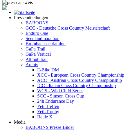
Pressemitteilungen
BABOONS
GCC - Deutsche Cross Country Meisterschaft
Enduro One
Seenlandmarathon
Brombachseetriathlon
GaPa Trail
GaPa Vertical
Altmühltrail
Archiv
E-Bike DM
XCC - European Cross Country Championship
ACC - Austrian Cross Country Championship
ICC - Italian Cross Country Championship
WCS - Wild Child Series
SCC - Simson Cross Cup
24h Endurance Day
Yeti-Treffen
Yeti-Trophy
Battle X
Media
BABOONS Presse-Bilder