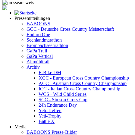
Pressemitteilungen
BABOONS
GCC - Deutsche Cross Country Meisterschaft
Enduro One
Seenlandmarathon
Brombachseetriathlon
GaPa Trail
GaPa Vertical
Altmühltrail
Archiv
E-Bike DM
XCC - European Cross Country Championship
ACC - Austrian Cross Country Championship
ICC - Italian Cross Country Championship
WCS - Wild Child Series
SCC - Simson Cross Cup
24h Endurance Day
Yeti-Treffen
Yeti-Trophy
Battle X
Media
BABOONS Presse-Bilder