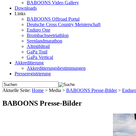
BABOONS Video Gallery
Downloads
Links
BABOONS Offroad Portal
Deutsche Cross Country Meisterschaft
Enduro One
Brombachseetriathlon
Seenlandmarathon
Altmühltrail
GaPa Trail
GaPa Vertical
Akkreditierung
Akkreditierungsbestimmungen
Presseregistrierung
Aktuelle Seite:
Home
>
Media
>
BABOONS Presse-Bilder
>
Endur
BABOONS Presse-Bilder