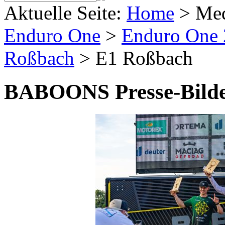
Aktuelle Seite:
Home
>
Me
Enduro One
>
Enduro One
Roßbach
>
E1 Roßbach
BABOONS Presse-Bild