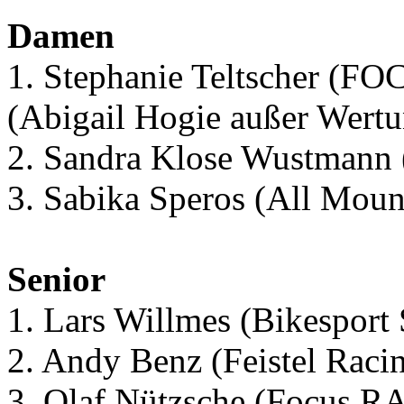
Damen
1. Stephanie Teltscher (FO
(Abigail Hogie außer Wert
2. Sandra Klose Wustmann 
3. Sabika Speros (All Moun
Senior
1. Lars Willmes (Bikespor
2. Andy Benz (Feistel Raci
3. Olaf Nützsche (Focus R