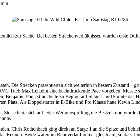
 min
tlich zur Sache. Bei besten Streckenverhältnissen wurden erste Duft
en. Die Strecken präsentierten sich weiterhin in bestem Zustand – grif
C Trieb Max Leikeim eine beeindruckende Pace vorgeben. Musste sich
n. Benjamin Paul, strauchelte zu Beginn auf Stage 1 und konnte das 
erten Platz. Als Doppelstarter in E-Bike und Pro Klasse hatte Kevin Li
Sie sicherte sich auf jeder Wertungsprüfung die Bestzeit und wurde 
onnte.
nden. Chris Rothenbach ging direkt an Stage 1 an die Spitze und behie
n das Rennen. Beide waren im Rennverlauf immer gleich auf, so dass Lin