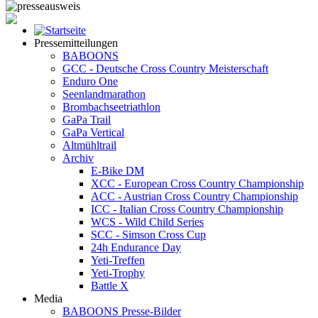
Pressemitteilungen
BABOONS
GCC - Deutsche Cross Country Meisterschaft
Enduro One
Seenlandmarathon
Brombachseetriathlon
GaPa Trail
GaPa Vertical
Altmühltrail
Archiv
E-Bike DM
XCC - European Cross Country Championship
ACC - Austrian Cross Country Championship
ICC - Italian Cross Country Championship
WCS - Wild Child Series
SCC - Simson Cross Cup
24h Endurance Day
Yeti-Treffen
Yeti-Trophy
Battle X
Media
BABOONS Presse-Bilder