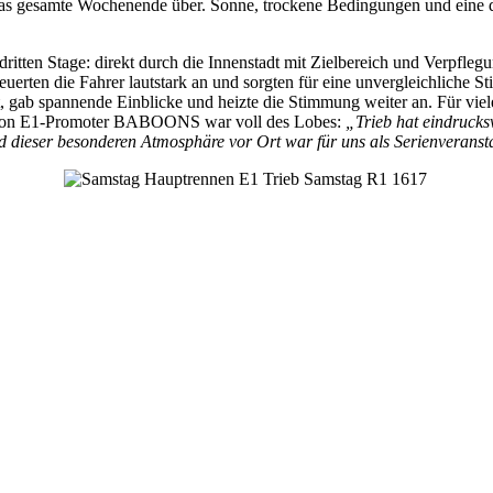
r das gesamte Wochenende über. Sonne, trockene Bedingungen und ein
itten Stage: direkt durch die Innenstadt mit Zielbereich und Verpflegu
erten die Fahrer lautstark an und sorgten für eine unvergleichliche S
, gab spannende Einblicke und heizte die Stimmung weiter an. Für vi
on E1-Promoter BABOONS war voll des Lobes:
„Trieb hat eindrucksv
 dieser besonderen Atmosphäre vor Ort war für uns als Serienveranstal