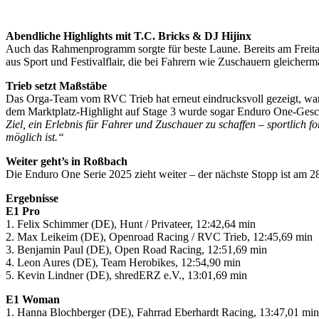
Abendliche Highlights mit T.C. Bricks & DJ Hijinx
Auch das Rahmenprogramm sorgte für beste Laune. Bereits am Freita
aus Sport und Festivalflair, die bei Fahrern wie Zuschauern gleicherm
Trieb setzt Maßstäbe
Das Orga-Team vom RVC Trieb hat erneut eindrucksvoll gezeigt, waru
dem Marktplatz-Highlight auf Stage 3 wurde sogar Enduro One-Gesc
Ziel, ein Erlebnis für Fahrer und Zuschauer zu schaffen – sportlic
möglich ist.“
Weiter geht’s in Roßbach
Die Enduro One Serie 2025 zieht weiter – der nächste Stopp ist am 28.
Ergebnisse
E1 Pro
1. Felix Schimmer (DE), Hunt / Privateer, 12:42,64 min
2. Max Leikeim (DE), Openroad Racing / RVC Trieb, 12:45,69 min
3. Benjamin Paul (DE), Open Road Racing, 12:51,69 min
4. Leon Aures (DE), Team Herobikes, 12:54,90 min
5. Kevin Lindner (DE), shredERZ e.V., 13:01,69 min
E1 Woman
1. Hanna Blochberger (DE), Fahrrad Eberhardt Racing, 13:47,01 min