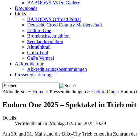
BABOONS Video Gallery
Downloads
Links
BABOONS Offroad Portal
Deutsche Cross Country Meisterschaft
Enduro One
Brombachseetriathlon
Seenlandmarathon
Altmühltrail
GaPa Trail
GaPa Vertical
Akkreditierung
Akkreditierungsbestimmungen
Presseregistrierung
Aktuelle Seite:
Home
>
Pressemitteilungen
>
Enduro One
>
Enduro O
Enduro One 2025 – Spektakel in Trieb mit 
Details
Veröffentlicht am Montag, 02. Juni 2025 10:39
Am 30. und 31. Mai stand die Bike-City Trieb erneut im Zentrum der