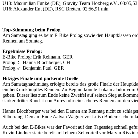
U13: Maximilian Funke (DE), Gravity-Team-Hoxberg e.V., 03:05,53
U16: Alexander Ent (DE), RSC Bretten, 02:56,91 min
Top-Stimmung beim Prolog
Am Samstag ging es beim E-Bike Prolog sowie den Hauptklassen orden
Rennen am Sonntag.
Ergebnisse Prolog:
E-Bike Prolog: Erik Reimann, GER
Prolog ♀: Hanna Blochberger, CH
Prolog ♂: Benjamin Paul, GER
Hitziges Finale und packende Duelle
Am Samstagnachmittag erfolgte bereits das große Finale der Hauptklass
ein heiß umkämpftes Rennen. Zu Beginn konnte Lokalmatador vom RV
geben. Dieser lies zum Ende keine Zweifel auf seinen Sieg aufkomme
starker dritter Rand. Leon Aures fuhr ein sicheres Rennen auf den vi
Hanna Blochberger war bei den Damen am Renntag nicht zu schlagen. 
Silberrang. Den am Ende Aalyah Wagner vor Luisa Bodem sichern k
Auch bei den E-Bikes war der Favorit auf den Tagessieg schnell gefu
Kevin Lindner starte bereits mit einem Zeitvorteil vor Marvin Riss i