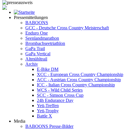
Pressemitteilungen
BABOONS
GCC - Deutsche Cross Country Meisterschaft
Enduro One
Seenlandmarathon
Brombachseetriathlon
GaPa Trail
GaPa Vertical
Altmühltrail
Archiv
E-Bike DM
XCC - European Cross Country Championship
ACC - Austrian Cross Country Championship
ICC - Italian Cross Country Championship
WCS - Wild Child Series
SCC - Simson Cross Cup
24h Endurance Day
Yeti-Treffen
Yeti-Trophy
Battle X
Media
BABOONS Presse-Bilder