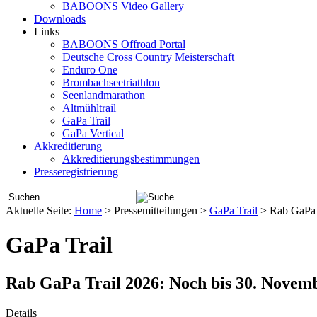
BABOONS Video Gallery
Downloads
Links
BABOONS Offroad Portal
Deutsche Cross Country Meisterschaft
Enduro One
Brombachseetriathlon
Seenlandmarathon
Altmühltrail
GaPa Trail
GaPa Vertical
Akkreditierung
Akkreditierungsbestimmungen
Presseregistrierung
Aktuelle Seite:
Home
>
Pressemitteilungen
>
GaPa Trail
>
Rab GaPa 
GaPa Trail
Rab GaPa Trail 2026: Noch bis 30. Novem
Details