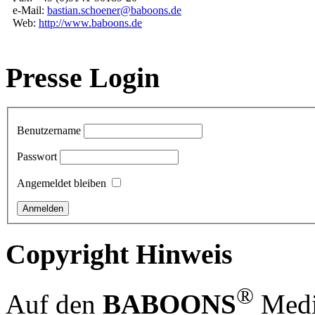
e-Mail:
bastian.schoener@baboons.de
Web:
http://www.baboons.de
Presse Login
Benutzername
Passwort
Angemeldet bleiben
Copyright Hinweis
®
Auf den
BABOONS
Media