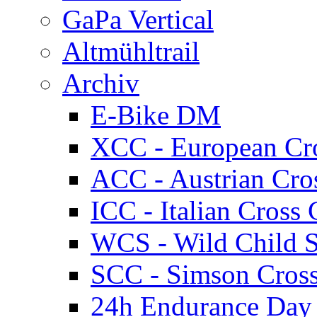
GaPa Vertical
Altmühltrail
Archiv
E-Bike DM
XCC - European Cr
ACC - Austrian Cro
ICC - Italian Cros
WCS - Wild Child S
SCC - Simson Cros
24h Endurance Day