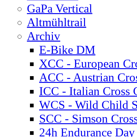
GaPa Vertical
Altmühltrail
Archiv
E-Bike DM
XCC - European Cr
ACC - Austrian Cro
ICC - Italian Cros
WCS - Wild Child S
SCC - Simson Cros
24h Endurance Day