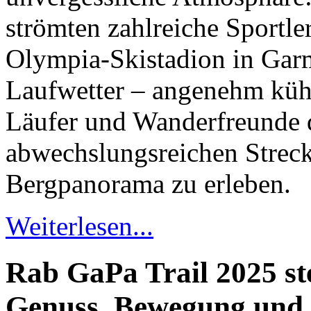
strömten zahlreiche Sportl
Olympia-Skistadion in Garm
Laufwetter – angenehm kühl
Läufer und Wanderfreunde d
abwechslungsreichen Strec
Bergpanorama zu erleben.
Weiterlesen...
Rab GaPa Trail 2025 ste
Genuss, Bewegung und 