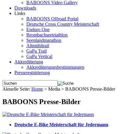
BABOONS Video Gallery
Downloads
Links
BABOONS Offroad Portal
Deutsche Cross Country Meisterschaft
Enduro One
Brombachseetriathlon
Seenlandmarathon
Altmühltrail
GaPa Trail
GaPa Vertical
Akkreditierung
Akkreditierungsbestimmungen
Presseregistrierung
Aktuelle Seite:
Home
>
Media
>
BABOONS Presse-Bilder
BABOONS Presse-Bilder
Deutsche E-Bike Meisterschaft für Jedermann