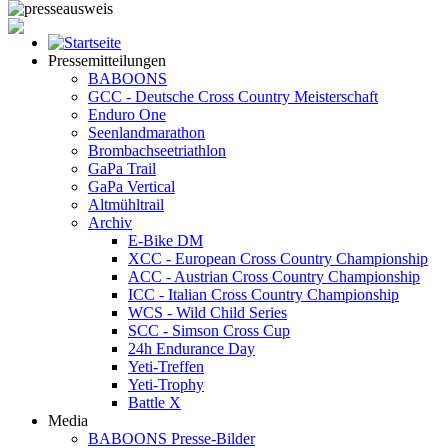
Pressemitteilungen
BABOONS
GCC - Deutsche Cross Country Meisterschaft
Enduro One
Seenlandmarathon
Brombachseetriathlon
GaPa Trail
GaPa Vertical
Altmühltrail
Archiv
E-Bike DM
XCC - European Cross Country Championship
ACC - Austrian Cross Country Championship
ICC - Italian Cross Country Championship
WCS - Wild Child Series
SCC - Simson Cross Cup
24h Endurance Day
Yeti-Treffen
Yeti-Trophy
Battle X
Media
BABOONS Presse-Bilder