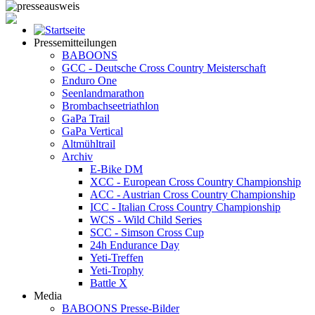
Pressemitteilungen
BABOONS
GCC - Deutsche Cross Country Meisterschaft
Enduro One
Seenlandmarathon
Brombachseetriathlon
GaPa Trail
GaPa Vertical
Altmühltrail
Archiv
E-Bike DM
XCC - European Cross Country Championship
ACC - Austrian Cross Country Championship
ICC - Italian Cross Country Championship
WCS - Wild Child Series
SCC - Simson Cross Cup
24h Endurance Day
Yeti-Treffen
Yeti-Trophy
Battle X
Media
BABOONS Presse-Bilder