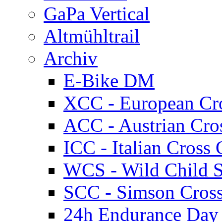
GaPa Vertical
Altmühltrail
Archiv
E-Bike DM
XCC - European Cr
ACC - Austrian Cro
ICC - Italian Cros
WCS - Wild Child S
SCC - Simson Cros
24h Endurance Day