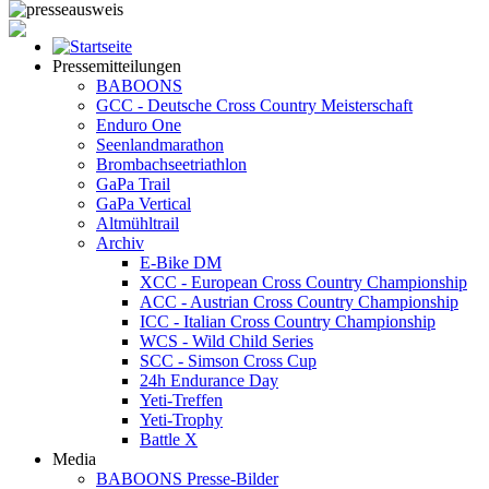
Pressemitteilungen
BABOONS
GCC - Deutsche Cross Country Meisterschaft
Enduro One
Seenlandmarathon
Brombachseetriathlon
GaPa Trail
GaPa Vertical
Altmühltrail
Archiv
E-Bike DM
XCC - European Cross Country Championship
ACC - Austrian Cross Country Championship
ICC - Italian Cross Country Championship
WCS - Wild Child Series
SCC - Simson Cross Cup
24h Endurance Day
Yeti-Treffen
Yeti-Trophy
Battle X
Media
BABOONS Presse-Bilder