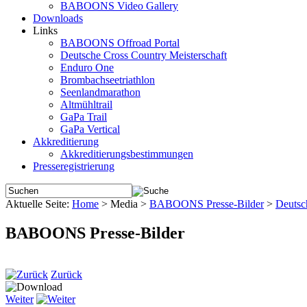
BABOONS Video Gallery
Downloads
Links
BABOONS Offroad Portal
Deutsche Cross Country Meisterschaft
Enduro One
Brombachseetriathlon
Seenlandmarathon
Altmühltrail
GaPa Trail
GaPa Vertical
Akkreditierung
Akkreditierungsbestimmungen
Presseregistrierung
Aktuelle Seite:
Home
>
Media
>
BABOONS Presse-Bilder
>
Deutsc
BABOONS Presse-Bilder
Zurück
Weiter