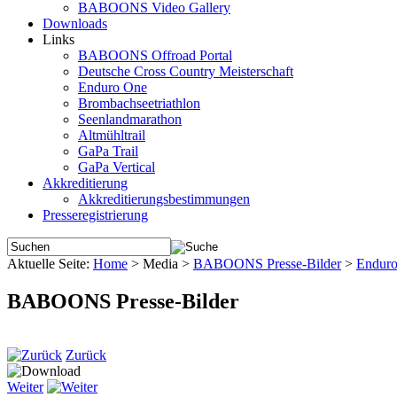
BABOONS Video Gallery
Downloads
Links
BABOONS Offroad Portal
Deutsche Cross Country Meisterschaft
Enduro One
Brombachseetriathlon
Seenlandmarathon
Altmühltrail
GaPa Trail
GaPa Vertical
Akkreditierung
Akkreditierungsbestimmungen
Presseregistrierung
Aktuelle Seite:
Home
>
Media
>
BABOONS Presse-Bilder
>
Endur
BABOONS Presse-Bilder
Zurück
Weiter