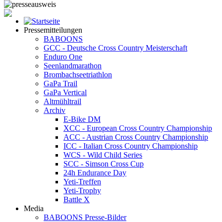
Pressemitteilungen
BABOONS
GCC - Deutsche Cross Country Meisterschaft
Enduro One
Seenlandmarathon
Brombachseetriathlon
GaPa Trail
GaPa Vertical
Altmühltrail
Archiv
E-Bike DM
XCC - European Cross Country Championship
ACC - Austrian Cross Country Championship
ICC - Italian Cross Country Championship
WCS - Wild Child Series
SCC - Simson Cross Cup
24h Endurance Day
Yeti-Treffen
Yeti-Trophy
Battle X
Media
BABOONS Presse-Bilder