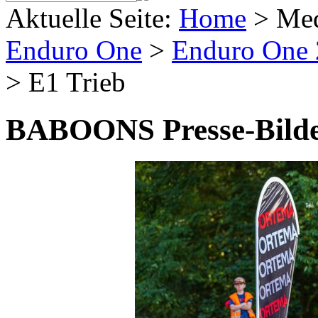
Aktuelle Seite:
Home
>
Me
Enduro One
>
Enduro One
>
E1 Trieb
BABOONS Presse-Bild