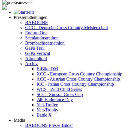
Pressemitteilungen
BABOONS
GCC - Deutsche Cross Country Meisterschaft
Enduro One
Seenlandmarathon
Brombachseetriathlon
GaPa Trail
GaPa Vertical
Altmühltrail
Archiv
E-Bike DM
XCC - European Cross Country Championship
ACC - Austrian Cross Country Championship
ICC - Italian Cross Country Championship
WCS - Wild Child Series
SCC - Simson Cross Cup
24h Endurance Day
Yeti-Treffen
Yeti-Trophy
Battle X
Media
BABOONS Presse-Bilder