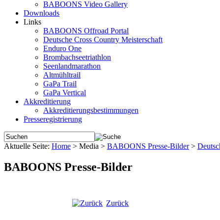
BABOONS Video Gallery
Downloads
Links
BABOONS Offroad Portal
Deutsche Cross Country Meisterschaft
Enduro One
Brombachseetriathlon
Seenlandmarathon
Altmühltrail
GaPa Trail
GaPa Vertical
Akkreditierung
Akkreditierungsbestimmungen
Presseregistrierung
Aktuelle Seite:
Home
>
Media
>
BABOONS Presse-Bilder
>
Deutsc
BABOONS Presse-Bilder
Zurück