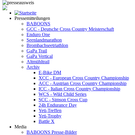
Pressemitteilungen
BABOONS
GCC - Deutsche Cross Country Meisterschaft
Enduro One
Seenlandmarathon
Brombachseetriathlon
GaPa Trail
GaPa Vertical
Altmühltrail
Archiv
E-Bike DM
XCC - European Cross Country Championship
ACC - Austrian Cross Country Championship
ICC - Italian Cross Country Championship
WCS - Wild Child Series
SCC - Simson Cross Cup
24h Endurance Day
Yeti-Treffen
Yeti-Trophy
Battle X
Media
BABOONS Presse-Bilder