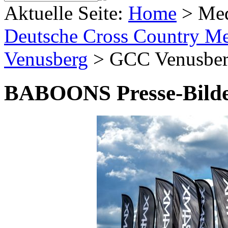
Aktuelle Seite:
Home
>
Me
Deutsche Cross Country Mei
Venusberg
>
GCC Venusbe
BABOONS Presse-Bild