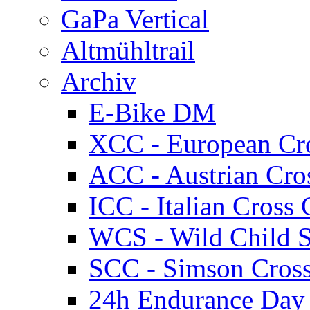
GaPa Vertical
Altmühltrail
Archiv
E-Bike DM
XCC - European Cr
ACC - Austrian Cro
ICC - Italian Cros
WCS - Wild Child S
SCC - Simson Cros
24h Endurance Day