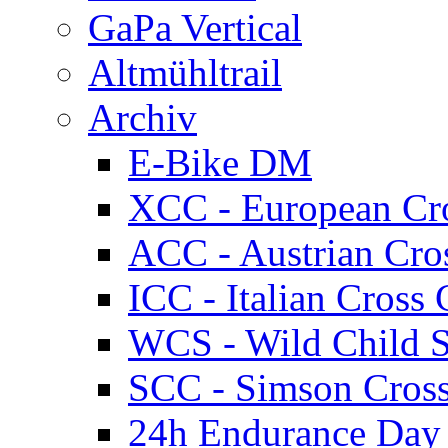
GaPa Vertical
Altmühltrail
Archiv
E-Bike DM
XCC - European Cr
ACC - Austrian Cro
ICC - Italian Cros
WCS - Wild Child S
SCC - Simson Cros
24h Endurance Day