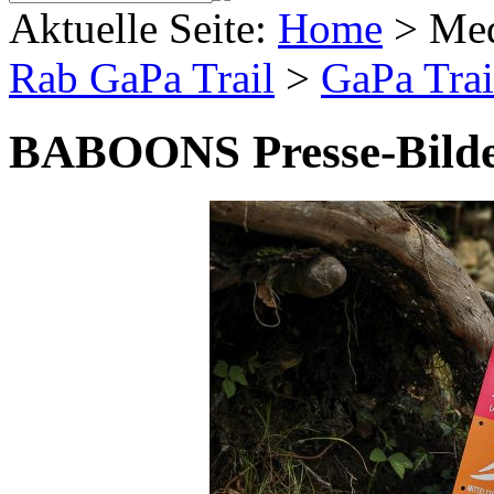
Aktuelle Seite:
Home
>
Me
Rab GaPa Trail
>
GaPa Trai
BABOONS Presse-Bild