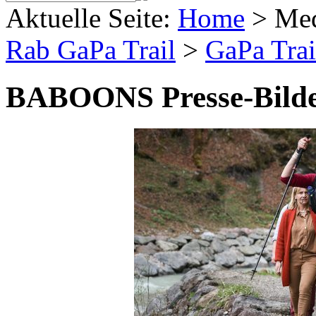
Aktuelle Seite:
Home
>
Me
Rab GaPa Trail
>
GaPa Trai
BABOONS Presse-Bild