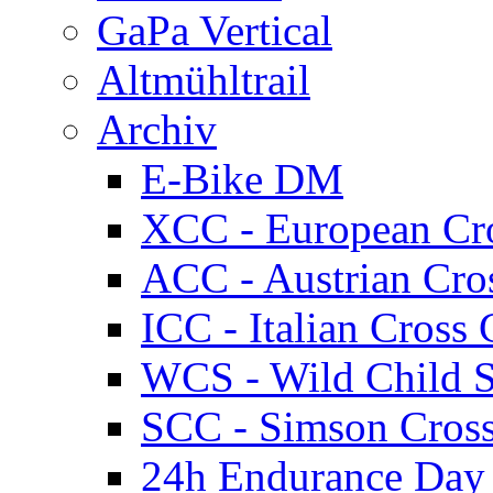
GaPa Vertical
Altmühltrail
Archiv
E-Bike DM
XCC - European Cr
ACC - Austrian Cro
ICC - Italian Cros
WCS - Wild Child S
SCC - Simson Cros
24h Endurance Day