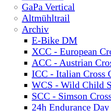
GaPa Vertical
Altmühltrail
Archiv
E-Bike DM
XCC - European Cr
ACC - Austrian Cro
ICC - Italian Cros
WCS - Wild Child S
SCC - Simson Cros
24h Endurance Day