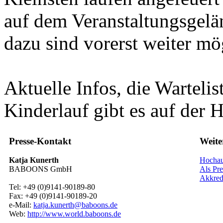
auf dem Veranstaltungsgel
dazu sind vorerst weiter mö
Aktuelle Infos, die Warteli
Kinderlauf gibt es auf der
Presse-Kontakt
Weite
Katja Kunerth
Hochauf
BABOONS GmbH
Als Pre
Akkred
Tel: +49 (0)9141-90189-80
Fax: +49 (0)9141-90189-20
e-Mail:
katja.kunerth@baboons.de
Web:
http://www.world.baboons.de