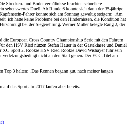
Die Strecken- und Bodenverhältnisse brachten schnellere
ein sehenswertes Duell. Ab Runde 6 konnte sich dann der 35-jährige
 Kapfenstein-Fahrer konnte sich am Sonntag gewaltig steigern: „Am
t, ich hatte keine Probleme bei den Hindernissen, die Kondition hat
o Hirschmugl bei der Siegerehrung. Werner Müller belegte Rang 2, der
und die European Cross Country Championship Serie mit den Fahrern
 Für den HSV Ried nützen Stefan Hauer in der Gästeklasse und Daniel
 der XC Sport 2. Rookie HSV Ried-Rookie David Wishayer fuhr sein
r verletzungsbedingt nicht an den Start gehen. Der ECC-Titel am
den Top 3 halten: „Das Rennen begann gut, nach meiner langen
uf das Sportjahr 2017 laufen aber bereits.
ke)