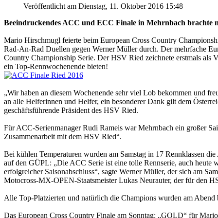
Veröffentlicht am Dienstag, 11. Oktober 2016 15:48
Beeindruckendes ACC und ECC Finale in Mehrnbach brachte 
Mario Hirschmugl feierte beim European Cross Country Championship 
Rad-An-Rad Duellen gegen Werner Müller durch. Der mehrfache Europa
Country Championship Serie. Der HSV Ried zeichnete erstmals als 
ein Top-Rennwochenende bieten!
„Wir haben an diesem Wochenende sehr viel Lob bekommen und freue
an alle Helferinnen und Helfer, ein besonderer Dank gilt dem Öster
geschäftsführende Präsident des HSV Ried.
Für ACC-Serienmanager Rudi Rameis war Mehrnbach ein großer Saiso
Zusammenarbeit mit dem HSV Ried“.
Bei kühlen Temperaturen wurden am Samstag in 17 Rennklassen die 
auf den GÜPL: „Die ACC Serie ist eine tolle Rennserie, auch heute wa
erfolgreicher Saisonabschluss“, sagte Werner Müller, der sich am S
Motocross-MX-OPEN-Staatsmeister Lukas Neurauter, der für den HSV 
Alle Top-Platzierten und natürlich die Champions wurden am Abend b
Das European Cross Country Finale am Sonntag: „GOLD“ für Mario 