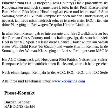
Pünktlich zum ECC (European Cross Country) Finale präsentierte sich 
Rundenzeiten und noch spannendere Läufe: In der Profi-Klasse liefe
Euro Motors Pilot Mario Hirschmugl absetzen und feierte nach 2 Stu
Samstag beim ACC-Finale kämpfte ich noch mit den Hindernissen, es 
gepasst, ich freue mich natürlich sehr, es ist mein erster ECC-Titel
dritte Platz ging an Reitwagen-Testpilot Herbert Lindtner.
In allen Rennklassen gab es interessante und faire Zweikämpfe zu b
der German Cross Country und aus Italien gezeigt, dass auch die vi
Hörl in der XC Sport 2 Klasse diese Chance: Hauer wurde am Samstag
erstes Wild Child Race (bis 65ccm) und wurde 8.ter im Rennen. In de
Sonntag in der Woman-Klasse ging an Larissa Redinger vom MSC Ma
Ein ACC-Comeback gab Husqvarna-Pilot Patrick Neisser, der Steirer 
Rennpause habe ich natürlich einen Rückstand, aber ich habe gesehen,
Nach einem langen Rennjahr in der ACC, ECC, GCC und ICC-Serie fre
Alle Infos und Ergebnisse unter:
www.xcc-racing.com
Presse-Kontakt
Bastian Schöner
BABOONS GmbH