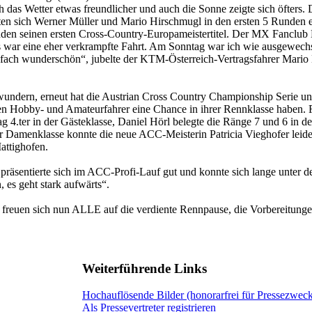
das Wetter etwas freundlicher und auch die Sonne zeigte sich öfters. 
rten sich Werner Müller und Mario Hirschmugl in den ersten 5 Runden 
nden seinen ersten Cross-Country-Europameistertitel. Der MX Fanclub
war eine eher verkrampfte Fahrt. Am Sonntag war ich wie ausgewechsel
, einfach wunderschön“, jubelte der KTM-Österreich-Vertragsfahrer Mari
ewundern, erneut hat die Austrian Cross Country Championship Serie 
elen Hobby- und Amateurfahrer eine Chance in ihrer Rennklasse haben.
 4.ter in der Gästeklasse, Daniel Hörl belegte die Ränge 7 und 6 in
r Damenklasse konnte die neue ACC-Meisterin Patricia Vieghofer leide
ttighofen.
präsentierte sich im ACC-Profi-Lauf gut und konnte sich lange unter 
 es geht stark aufwärts“.
uen sich nun ALLE auf die verdiente Rennpause, die Vorbereitungen a
Weiterführende Links
Hochauflösende Bilder (honorarfrei für Pressezwec
Als Pressevertreter registrieren