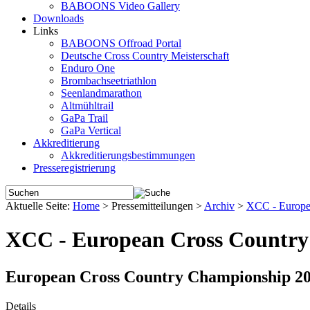
BABOONS Video Gallery
Downloads
Links
BABOONS Offroad Portal
Deutsche Cross Country Meisterschaft
Enduro One
Brombachseetriathlon
Seenlandmarathon
Altmühltrail
GaPa Trail
GaPa Vertical
Akkreditierung
Akkreditierungsbestimmungen
Presseregistrierung
Aktuelle Seite:
Home
>
Pressemitteilungen
>
Archiv
>
XCC - Europe
XCC - European Cross Countr
European Cross Country Championship 201
Details