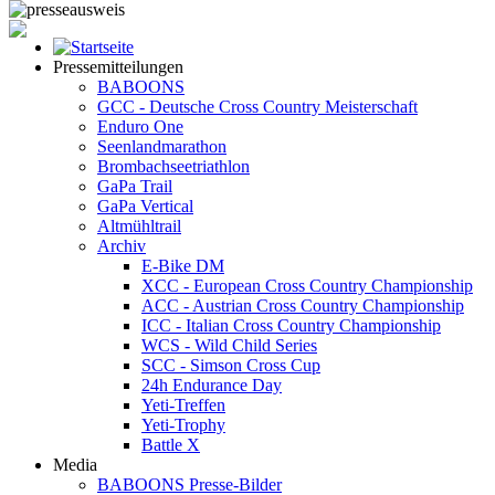
Pressemitteilungen
BABOONS
GCC - Deutsche Cross Country Meisterschaft
Enduro One
Seenlandmarathon
Brombachseetriathlon
GaPa Trail
GaPa Vertical
Altmühltrail
Archiv
E-Bike DM
XCC - European Cross Country Championship
ACC - Austrian Cross Country Championship
ICC - Italian Cross Country Championship
WCS - Wild Child Series
SCC - Simson Cross Cup
24h Endurance Day
Yeti-Treffen
Yeti-Trophy
Battle X
Media
BABOONS Presse-Bilder