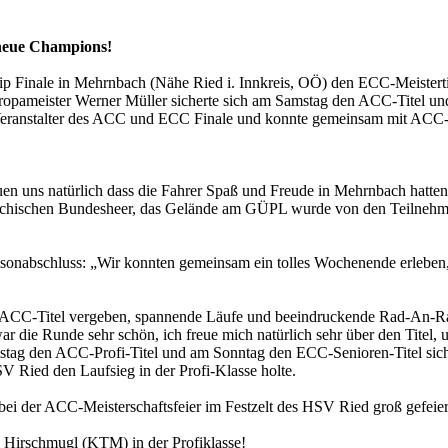
neue Champions!
Finale in Mehrnbach (Nähe Ried i. Innkreis, OÖ) den ECC-Meistertite
meister Werner Müller sicherte sich am Samstag den ACC-Titel und is
Veranstalter des ACC und ECC Finale und konnte gemeinsam mit ACC-
n uns natürlich dass die Fahrer Spaß und Freude in Mehrnbach hatte
reichischen Bundesheer, das Gelände am GÜPL wurde von den Teilnehmer
nabschluss: „Wir konnten gemeinsam ein tolles Wochenende erleben, m
ACC-Titel vergeben, spannende Läufe und beeindruckende Rad-An-Rad 
r die Runde sehr schön, ich freue mich natürlich sehr über den Titel, 
amstag den ACC-Profi-Titel und am Sonntag den ECC-Senioren-Titel si
Ried den Laufsieg in der Profi-Klasse holte.
ei der ACC-Meisterschaftsfeier im Festzelt des HSV Ried groß gefeier
Hirschmugl (KTM) in der Profiklasse!