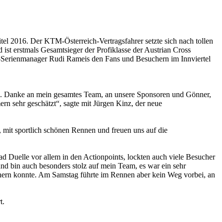
l 2016. Der KTM-Österreich-Vertragsfahrer setzte sich nach tollen
t erstmals Gesamtsieger der Profiklasse der Austrian Cross
Serienmanager Rudi Rameis den Fans und Besuchern im Innviertel
n. Danke an mein gesamtes Team, an unsere Sponsoren und Gönner,
n sehr geschätzt“, sagte mit Jürgen Kinz, der neue
it sportlich schönen Rennen und freuen uns auf die
Duelle vor allem in den Actionpoints, lockten auch viele Besucher
und bin auch besonders stolz auf mein Team, es war ein sehr
chern konnte. Am Samstag führte im Rennen aber kein Weg vorbei, an
t.