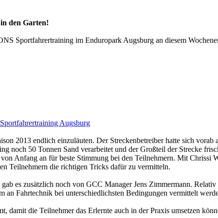
in den Garten!
NS Sportfahrertraining im Enduropark Augsburg an diesem Wochenende.
on 2013 endlich einzuläuten. Der Streckenbetreiber hatte sich vorab 
ng noch 50 Tonnen Sand verarbeitet und der Großteil der Strecke frisch
 von Anfang an für beste Stimmung bei den Teilnehmern. Mit Chrissi W
n Teilnehmern die richtigen Tricks dafür zu vermitteln.
s gab es zusätzlich noch von GCC Manager Jens Zimmermann. Relativ 
um an Fahrtechnik bei unterschiedlichsten Bedingungen vermittelt werd
mt, damit die Teilnehmer das Erlernte auch in der Praxis umsetzen kön