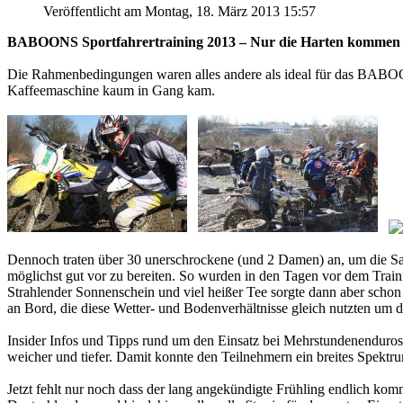
Veröffentlicht am Montag, 18. März 2013 15:57
BABOONS Sportfahrertraining 2013 – Nur die Harten kommen 
Die Rahmenbedingungen waren alles andere als ideal für das BABOO
Kaffeemaschine kaum in Gang kam.
Dennoch traten über 30 unerschrockene (und 2 Damen) an, um die Sais
möglichst gut vor zu bereiten. So wurden in den Tagen vor dem Traini
Strahlender Sonnenschein und viel heißer Tee sorgte dann aber schon
an Bord, die diese Wetter- und Bodenverhältnisse gleich nutzten um de
Insider Infos und Tipps rund um den Einsatz bei Mehrstundenenduro
weicher und tiefer. Damit konnte den Teilnehmern ein breites Spektr
Jetzt fehlt nur noch dass der lang angekündigte Frühling endlich kom