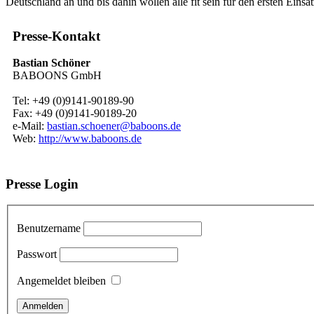
Deutschland an und bis dahin wollen alle fit sein für den ersten Einsat
Presse-Kontakt
Bastian Schöner
BABOONS GmbH
Tel: +49 (0)9141-90189-90
Fax: +49 (0)9141-90189-20
e-Mail:
bastian.schoener@baboons.de
Web:
http://www.baboons.de
Presse Login
Benutzername
Passwort
Angemeldet bleiben