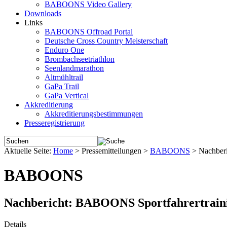
BABOONS Video Gallery
Downloads
Links
BABOONS Offroad Portal
Deutsche Cross Country Meisterschaft
Enduro One
Brombachseetriathlon
Seenlandmarathon
Altmühltrail
GaPa Trail
GaPa Vertical
Akkreditierung
Akkreditierungsbestimmungen
Presseregistrierung
Aktuelle Seite:
Home
>
Pressemitteilungen
>
BABOONS
>
Nachber
BABOONS
Nachbericht: BABOONS Sportfahrertrain
Details