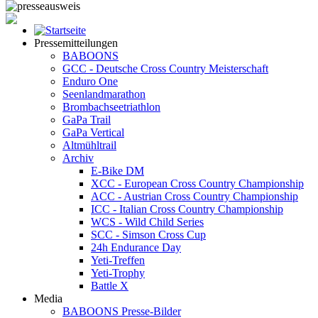
Pressemitteilungen
BABOONS
GCC - Deutsche Cross Country Meisterschaft
Enduro One
Seenlandmarathon
Brombachseetriathlon
GaPa Trail
GaPa Vertical
Altmühltrail
Archiv
E-Bike DM
XCC - European Cross Country Championship
ACC - Austrian Cross Country Championship
ICC - Italian Cross Country Championship
WCS - Wild Child Series
SCC - Simson Cross Cup
24h Endurance Day
Yeti-Treffen
Yeti-Trophy
Battle X
Media
BABOONS Presse-Bilder