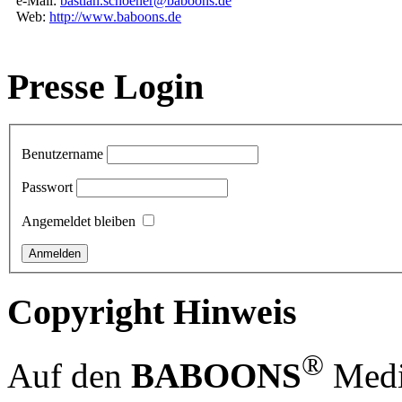
e-Mail:
bastian.schoener@baboons.de
Web:
http://www.baboons.de
Presse Login
Benutzername
Passwort
Angemeldet bleiben
Copyright Hinweis
®
Auf den
BABOONS
Media