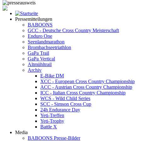
Pressemitteilungen
BABOONS
GCC - Deutsche Cross Country Meisterschaft
Enduro One
Seenlandmarathon
Brombachseetriathlon
GaPa Trail
GaPa Vertical
Altmühltrail
Archiv
E-Bike DM
XCC - European Cross Country Championship
ACC - Austrian Cross Country Championship
ICC - Italian Cross Country Championship
WCS - Wild Child Series
SCC - Simson Cross Cup
24h Endurance Day
Yeti-Treffen
Yeti-Trophy
Battle X
Media
BABOONS Presse-Bilder