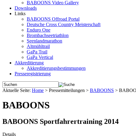
BABOONS Video Gallery
Downloads
Links
BABOONS Offroad Portal
Deutsche Cross Country Meisterschaft
Enduro One
Brombachseetriathlon
Seenlandmarathon
Altmühltrail
GaPa Trail
GaPa Vertical
Akkreditierung
Akkreditierungsbestimmungen
Presseregistrierung
Aktuelle Seite:
Home
>
Pressemitteilungen
>
BABOONS
>
BABOONS
BABOONS
BABOONS Sportfahrertraining 2014
Details