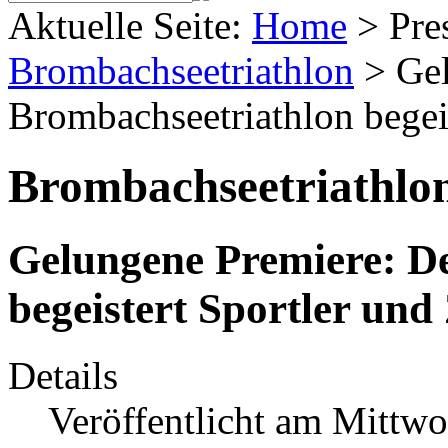
Aktuelle Seite:
Home
>
Pre
Brombachseetriathlon
>
Ge
Brombachseetriathlon begei
Brombachseetriathlo
Gelungene Premiere: D
begeistert Sportler un
Details
Veröffentlicht am Mittw