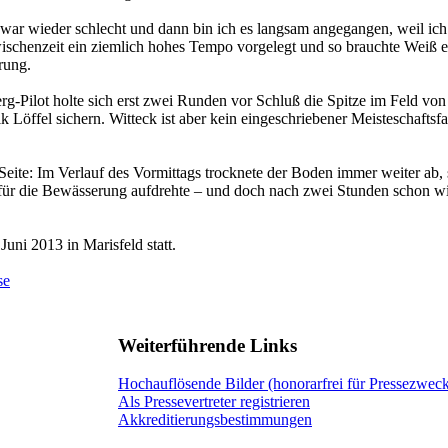
rt war wieder schlecht und dann bin ich es langsam angegangen, weil ic
Zwischenzeit ein ziemlich hohes Tempo vorgelegt und so brauchte Weiß
rung.
g-Pilot holte sich erst zwei Runden vor Schluß die Spitze im Feld von
 Löffel sichern. Witteck ist aber kein eingeschriebener Meisteschaftsfa
 Seite: Im Verlauf des Vormittags trocknete der Boden immer weiter ab,
für die Bewässerung aufdrehte – und doch nach zwei Stunden schon wi
uni 2013 in Marisfeld statt.
se
Weiterführende Links
Hochauflösende Bilder (honorarfrei für Pressezwec
Als Pressevertreter registrieren
Akkreditierungsbestimmungen