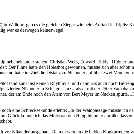
in Walldorf gab es die gleichen Sieger wie beim Auftakt in Triptis: 
ilig war es deswegen keineswegs!
rächtig nebeneinander stehen: Christian Weiß, Edward „Eddy“ Hübner u
nder: Der Finne hatte den Holeshot gewonnen, musste sich aber scho
s und hatte im Ziel die Distanz zu Nikander auf über zwei Minuten h
lot fand zunächst keinen Rhythmus, und dann riss auch noch Befestig
itplatzierten Nikander in Schlagdistanz – als er mit der 250er Yamah
ner, der am Ende noch den Atem von Bert Meyer im Nacken spürte. „Ic
.
de noch eine Schrecksekunde erlebte: „In der Waldpassage musste ich 
. Zum Glück konnte ich das Motorrad den Hang hinunter anrollen lasse
gehabt.
haft vor Nikander ausgebaut. Betreut werden die beiden Konkurrente