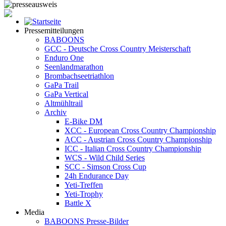
Pressemitteilungen
BABOONS
GCC - Deutsche Cross Country Meisterschaft
Enduro One
Seenlandmarathon
Brombachseetriathlon
GaPa Trail
GaPa Vertical
Altmühltrail
Archiv
E-Bike DM
XCC - European Cross Country Championship
ACC - Austrian Cross Country Championship
ICC - Italian Cross Country Championship
WCS - Wild Child Series
SCC - Simson Cross Cup
24h Endurance Day
Yeti-Treffen
Yeti-Trophy
Battle X
Media
BABOONS Presse-Bilder