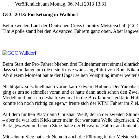
Veröffentlicht am Montag, 06. Mai 2013 13:31
GCC 2013: Fortsetzung in Walldorf
Beim zweiten Lauf der Deutschen Cross Country Meisterschaft (GCC) 
Tim Apolle stand bei den Advanced-Fahrern ganz oben. Aber langwe
Beim Start der Pro-Fahrer blieben drei Teilnehmer erst einmal eint
dass schon lange um die erste Kurve war – angeführt von Roni Nika
Ab diesem Moment baute der Ungar seinen Vorsprung immer weiter au
Nicht ganz so schnell nach vorne kam Edward Hübner: Der Yamaha-Pi
ging es um so schneller voran und er hatte dann auch schon den Zwe
Modell und müssen deshalb zweimal in die Box fahren,“ erklärte Hüb
konnte ich noch richtig zulegen,“ freute sich der KTM-Fahrer im Ziel
Auf dem fünften Platz dann Christian Weiß, der in der zweiten Stun
– aber da war kein Kickstarter mehr, der war samt Welle abgerissen
Platz gewesen und einen Sturz hatte der Husvarna-Fahrer auch nicht 
Mit seinem Sieg hat sich Nemeth auch die Führung in der Meistersc