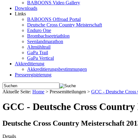
BABOONS Video Gallery
Downloads
Links
BABOONS Offroad Portal
Deutsche Cross Country Meisterschaft
Enduro One
Brombachseetriathlon
Seenlandmarathon
Altmühltrail
GaPa Trail
GaPa Vertical
Akkreditierung
Akkreditierungsbestimmungen
Presseregistrierung
Aktuelle Seite:
Home
>
Pressemitteilungen
>
GCC - Deutsche Cross C
GCC - Deutsche Cross Country 
Deutsche Cross Country Meisterschaft 201
Details