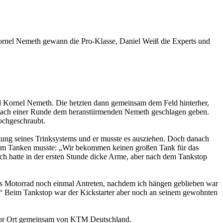
Kornel Nemeth gewann die Pro-Klasse, Daniel Weiß die Experts und
nd Kornel Nemeth. Die hetzten dann gemeinsam dem Feld hinterher,
n nach einer Runde dem heranstürmenden Nemeth geschlagen geben.
ochgeschraubt.
ung seines Trinksystems und er musste es ausziehen. Doch danach
a zum Tanken musste: „Wir bekommen keinen großen Tank für das
h hatte in der ersten Stunde dicke Arme, aber nach dem Tankstop
das Motorrad noch einmal Antreten, nachdem ich hängen geblieben war
n.“ Beim Tankstop war der Kickstarter aber noch an seinem gewohnten
n vor Ort gemeinsam von KTM Deutschland.