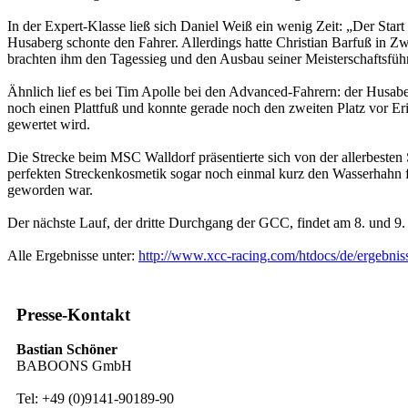
In der Expert-Klasse ließ sich Daniel Weiß ein wenig Zeit: „Der Sta
Husaberg schonte den Fahrer. Allerdings hatte Christian Barfuß in 
brachten ihm den Tagessieg und den Ausbau seiner Meisterschaftsfüh
Ähnlich lief es bei Tim Apolle bei den Advanced-Fahrern: der Husaber
noch einen Plattfuß und konnte gerade noch den zweiten Platz vor Erik
gewertet wird.
Die Strecke beim MSC Walldorf präsentierte sich von der allerbesten
perfekten Streckenkosmetik sogar noch einmal kurz den Wasserhahn 
geworden war.
Der nächste Lauf, der dritte Durchgang der GCC, findet am 8. und 9. J
Alle Ergebnisse unter:
http://www.xcc-racing.com/htdocs/de/ergebnis
Presse-Kontakt
Bastian Schöner
BABOONS GmbH
Tel: +49 (0)9141-90189-90