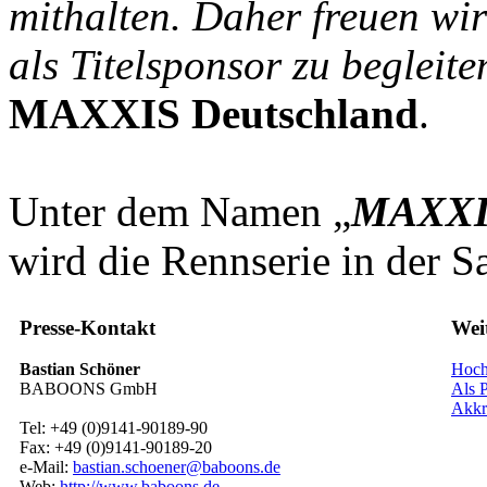
mithalten. Daher freuen wir
als Titelsponsor zu begleite
MAXXIS Deutschland
.
Unter dem Namen „
MAXXIS
wird die Rennserie in der S
Presse-Kontakt
Wei
Bastian Schöner
Hoch
BABOONS GmbH
Als P
Akkr
Tel: +49 (0)9141-90189-90
Fax: +49 (0)9141-90189-20
e-Mail:
bastian.schoener@baboons.de
Web:
http://www.baboons.de