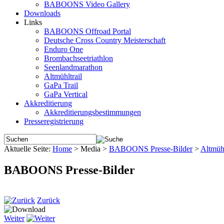
BABOONS Video Gallery
Downloads
Links
BABOONS Offroad Portal
Deutsche Cross Country Meisterschaft
Enduro One
Brombachseetriathlon
Seenlandmarathon
Altmühltrail
GaPa Trail
GaPa Vertical
Akkreditierung
Akkreditierungsbestimmungen
Presseregistrierung
Aktuelle Seite:
Home
>
Media
>
BABOONS Presse-Bilder
>
Altmühl
BABOONS Presse-Bilder
Zurück
Weiter