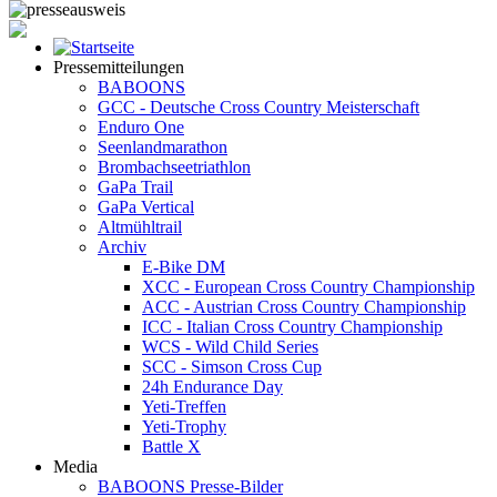
Pressemitteilungen
BABOONS
GCC - Deutsche Cross Country Meisterschaft
Enduro One
Seenlandmarathon
Brombachseetriathlon
GaPa Trail
GaPa Vertical
Altmühltrail
Archiv
E-Bike DM
XCC - European Cross Country Championship
ACC - Austrian Cross Country Championship
ICC - Italian Cross Country Championship
WCS - Wild Child Series
SCC - Simson Cross Cup
24h Endurance Day
Yeti-Treffen
Yeti-Trophy
Battle X
Media
BABOONS Presse-Bilder