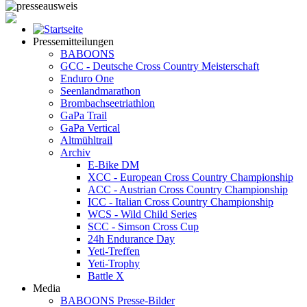
Pressemitteilungen
BABOONS
GCC - Deutsche Cross Country Meisterschaft
Enduro One
Seenlandmarathon
Brombachseetriathlon
GaPa Trail
GaPa Vertical
Altmühltrail
Archiv
E-Bike DM
XCC - European Cross Country Championship
ACC - Austrian Cross Country Championship
ICC - Italian Cross Country Championship
WCS - Wild Child Series
SCC - Simson Cross Cup
24h Endurance Day
Yeti-Treffen
Yeti-Trophy
Battle X
Media
BABOONS Presse-Bilder