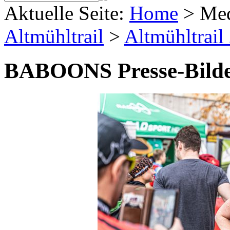
Aktuelle Seite:
Home
>
Me
Altmühltrail
>
Altmühltrail
BABOONS Presse-Bild