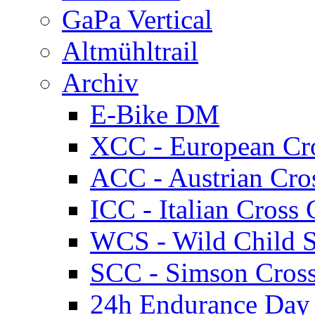
GaPa Vertical
Altmühltrail
Archiv
E-Bike DM
XCC - European Cr
ACC - Austrian Cro
ICC - Italian Cros
WCS - Wild Child S
SCC - Simson Cros
24h Endurance Day