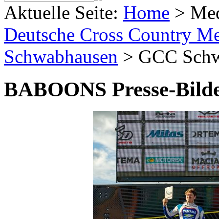
Aktuelle Seite:
Home
>
Me
Deutsche Cross Country Mei
Schwabhausen
>
GCC Schw
BABOONS Presse-Bild