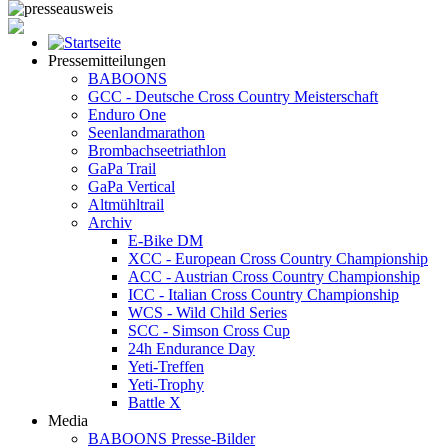
Pressemitteilungen
BABOONS
GCC - Deutsche Cross Country Meisterschaft
Enduro One
Seenlandmarathon
Brombachseetriathlon
GaPa Trail
GaPa Vertical
Altmühltrail
Archiv
E-Bike DM
XCC - European Cross Country Championship
ACC - Austrian Cross Country Championship
ICC - Italian Cross Country Championship
WCS - Wild Child Series
SCC - Simson Cross Cup
24h Endurance Day
Yeti-Treffen
Yeti-Trophy
Battle X
Media
BABOONS Presse-Bilder