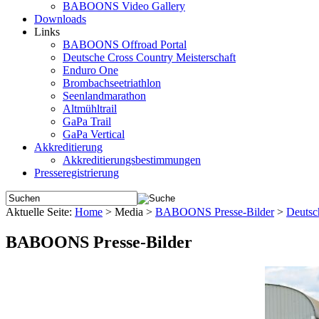
BABOONS Video Gallery
Downloads
Links
BABOONS Offroad Portal
Deutsche Cross Country Meisterschaft
Enduro One
Brombachseetriathlon
Seenlandmarathon
Altmühltrail
GaPa Trail
GaPa Vertical
Akkreditierung
Akkreditierungsbestimmungen
Presseregistrierung
Aktuelle Seite:
Home
>
Media
>
BABOONS Presse-Bilder
>
Deutsc
BABOONS Presse-Bilder