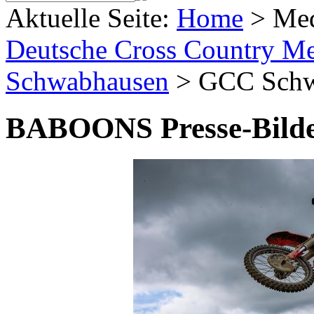
Aktuelle Seite:
Home
>
Me
Deutsche Cross Country Mei
Schwabhausen
>
GCC Schw
BABOONS Presse-Bild