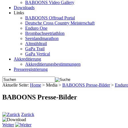
BABOONS Video Gallery
Downloads
Links
BABOONS Offroad Portal
Deutsche Cross Country Meisterschaft
Enduro One
Brombachseetriathlon
Seenlandmarathon
Altmühltrail
GaPa Trail
GaPa Vertical
Akkreditierung
Akkreditierungsbestimmungen
Presseregistrierung
Aktuelle Seite:
Home
>
Media
>
BABOONS Presse-Bilder
>
Endur
BABOONS Presse-Bilder
Zurück
Weiter