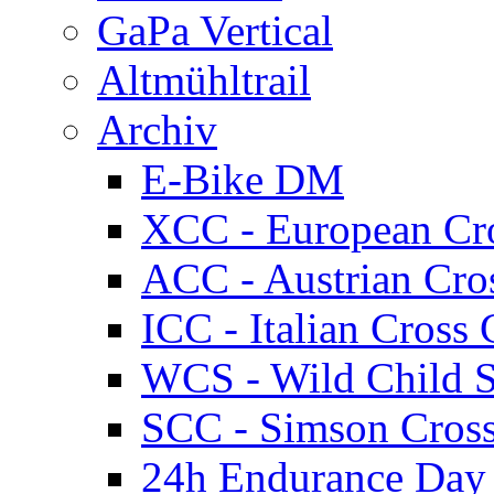
GaPa Vertical
Altmühltrail
Archiv
E-Bike DM
XCC - European Cr
ACC - Austrian Cro
ICC - Italian Cros
WCS - Wild Child S
SCC - Simson Cros
24h Endurance Day