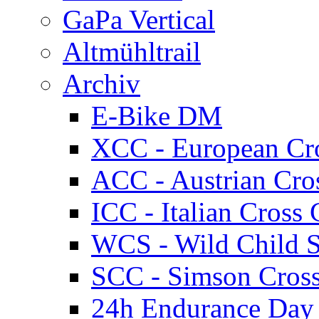
GaPa Vertical
Altmühltrail
Archiv
E-Bike DM
XCC - European Cr
ACC - Austrian Cro
ICC - Italian Cros
WCS - Wild Child S
SCC - Simson Cros
24h Endurance Day