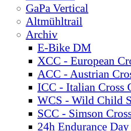
GaPa Vertical
Altmühltrail
Archiv
E-Bike DM
XCC - European Cr
ACC - Austrian Cro
ICC - Italian Cros
WCS - Wild Child S
SCC - Simson Cros
24h Endurance Day