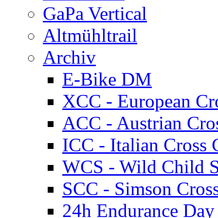
GaPa Vertical
Altmühltrail
Archiv
E-Bike DM
XCC - European Cr
ACC - Austrian Cro
ICC - Italian Cros
WCS - Wild Child S
SCC - Simson Cros
24h Endurance Day