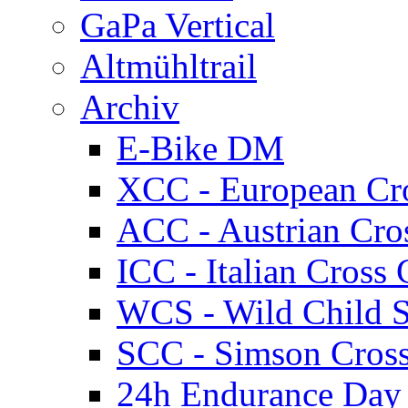
GaPa Vertical
Altmühltrail
Archiv
E-Bike DM
XCC - European Cr
ACC - Austrian Cro
ICC - Italian Cros
WCS - Wild Child S
SCC - Simson Cros
24h Endurance Day