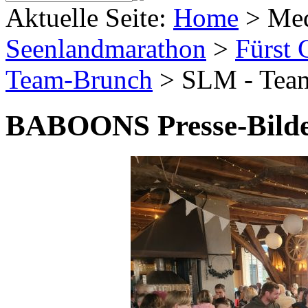
Aktuelle Seite:
Home
>
Me
Seenlandmarathon
>
Fürst 
Team-Brunch
>
SLM - Tea
BABOONS Presse-Bild