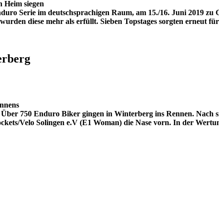
n Heim siegen
o Serie im deutschsprachigen Raum, am 15./16. Juni 2019 zu G
rden diese mehr als erfüllt. Sieben Topstages sorgten erneut fü
erberg
ennens
 Über 750 Enduro Biker gingen in Winterberg ins Rennen. Nach si
ckets/Velo Solingen e.V (E1 Woman) die Nase vorn. In der Wertun