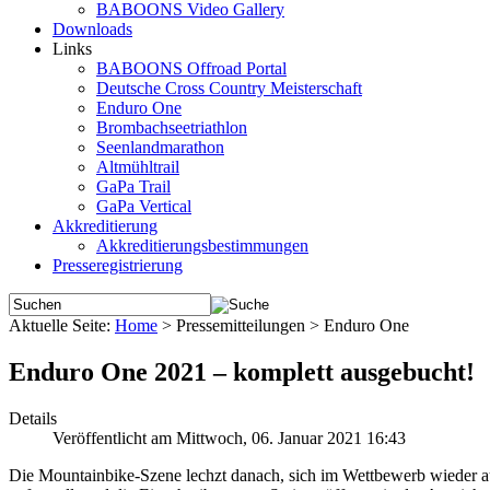
BABOONS Video Gallery
Downloads
Links
BABOONS Offroad Portal
Deutsche Cross Country Meisterschaft
Enduro One
Brombachseetriathlon
Seenlandmarathon
Altmühltrail
GaPa Trail
GaPa Vertical
Akkreditierung
Akkreditierungsbestimmungen
Presseregistrierung
Aktuelle Seite:
Home
>
Pressemitteilungen
>
Enduro One
Enduro One 2021 – komplett ausgebucht!
Details
Veröffentlicht am Mittwoch, 06. Januar 2021 16:43
Die Mountainbike-Szene lechzt danach, sich im Wettbewerb wieder a