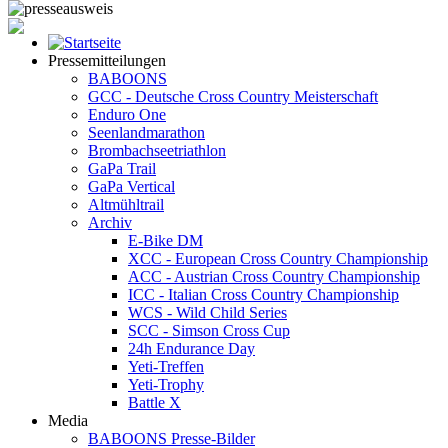
Pressemitteilungen
BABOONS
GCC - Deutsche Cross Country Meisterschaft
Enduro One
Seenlandmarathon
Brombachseetriathlon
GaPa Trail
GaPa Vertical
Altmühltrail
Archiv
E-Bike DM
XCC - European Cross Country Championship
ACC - Austrian Cross Country Championship
ICC - Italian Cross Country Championship
WCS - Wild Child Series
SCC - Simson Cross Cup
24h Endurance Day
Yeti-Treffen
Yeti-Trophy
Battle X
Media
BABOONS Presse-Bilder